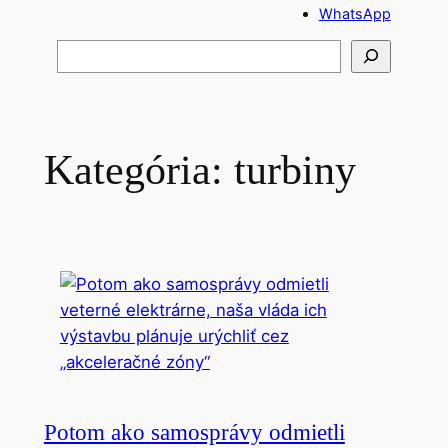
WhatsApp
H
ľ
a
d
a
Kategória:
turbiny
ť
Potom ako samosprávy odmietli