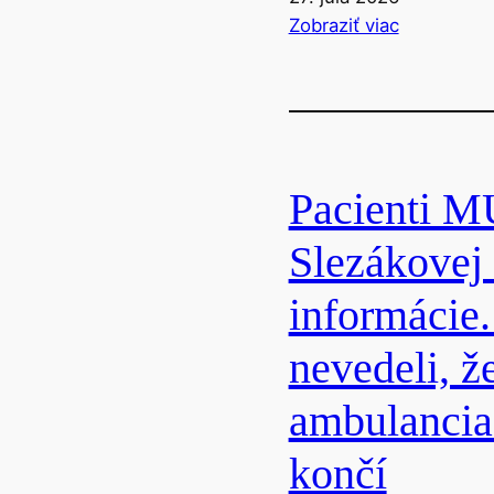
:
Zobraziť viac
O
z
n
á
m
Pacienti M
e
n
Slezákovej
i
a
informácie
z
ú
nevedeli, ž
r
a
ambulancia
d
n
končí
e