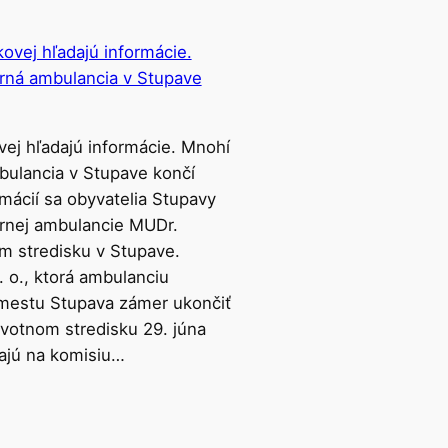
vej hľadajú informácie. Mnohí
mbulancia v Stupave končí
mácií sa obyvatelia Stupavy
ernej ambulancie MUDr.
m stredisku v Stupave.
 o., ktorá ambulanciu
 mestu Stupava zámer ukončiť
avotnom stredisku 29. júna
cajú na komisiu…