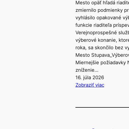
k
a
Mesto opäť hľadá riadi
o
i
zmiernilo podmienky p
v
l
vyhlásilo opakované vý
e
o
funkcie riaditeľa príspe
j
m
Verejnoprospešné služ
h
a
výberové konanie, ktoré
ľ
j
roka, sa skončilo bez 
a
s
Mesto Stupava_Výbero
d
p
Miernejšie požiadavky 
a
r
zníženie…
j
í
16. júla 2026
ú
l
:
Zobraziť viac
i
o
M
n
h
e
f
a
s
o
m
t
r
i
o
m