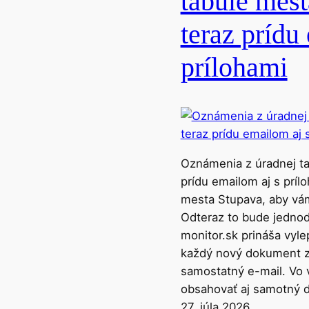
tabule mes
teraz prídu
prílohami
Oznámenia z úradnej t
prídu emailom aj s príl
mesta Stupava, aby vám
Odteraz to bude jedno
monitor.sk prináša vyl
každý nový dokument z 
samostatný e-mail. Vo 
obsahovať aj samotný d
27. júla 2026