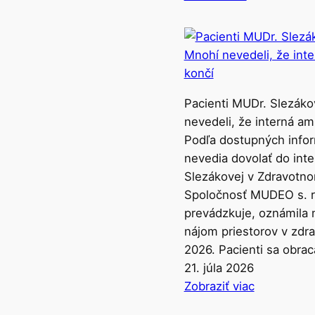
j
t
a
b
u
l
Pacienti MUDr. Slezáko
e
nevedeli, že interná a
m
Podľa dostupných infor
e
nevedia dovolať do int
s
Slezákovej v Zdravotno
t
Spoločnosť MUDEO s. r.
a
prevádzkuje, oznámila
S
nájom priestorov v zdr
t
2026. Pacienti sa obra
u
21. júla 2026
:
p
Zobraziť viac
P
a