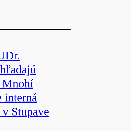
UDr.
 hľadajú
. Mnohí
e interná
 v Stupave