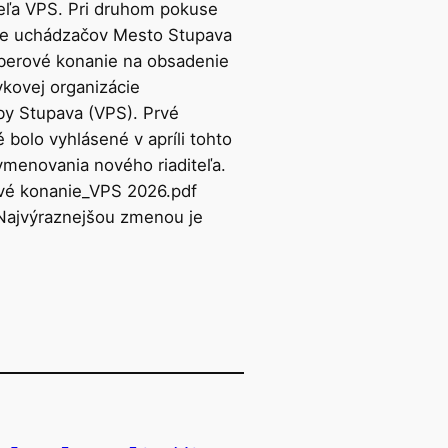
teľa VPS. Pri druhom pokuse
re uchádzačov Mesto Stupava
berové konanie na obsadenie
vkovej organizácie
by Stupava (VPS). Prvé
 bolo vyhlásené v apríli tohto
vymenovania nového riaditeľa.
vé konanie_VPS 2026.pdf
Najvýraznejšou zmenou je