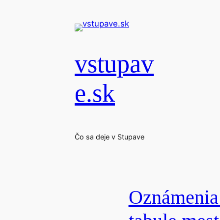
Prejsť
na
obsah
vstupav
e.sk
Čo sa deje v Stupave
Oznámenia 