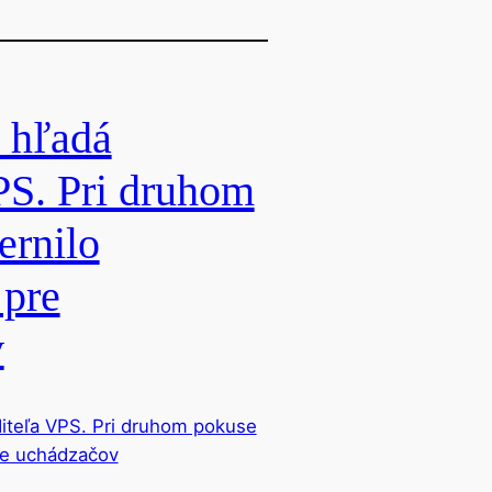
 hľadá
PS. Pri druhom
ernilo
pre
v