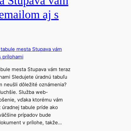
ta Stupava vám
 emailom aj s
abule mesta Stupava vám teraz
ohami Sledujete úradnú tabuľu
 neušli dôležité oznámenia?
duchšie. Služba web-
epšenie, vďaka ktorému vám
úradnej tabule príde ako
väčšine prípadov bude
okument v prílohe, takže…