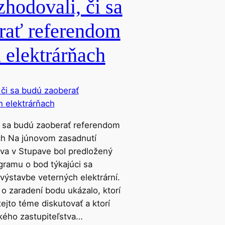
zhodovali, či sa
rať referendom
 elektrárňach
či sa budú zaoberať referendom
ch Na júnovom zasadnutí
va v Stupave bol predložený
gramu o bod týkajúci sa
výstavbe veterných elektrární.
o zaradení bodu ukázalo, ktorí
tejto téme diskutovať a ktorí
kého zastupiteľstva…