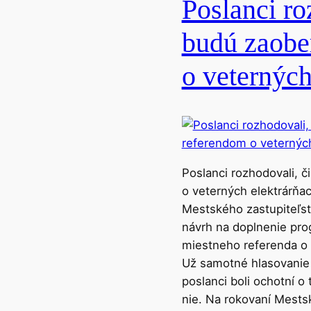
Poslanci ro
o
á
p
budú zaobe
c
ä
i
ť
o veterných
e
h
.
ľ
M
a
n
d
o
á
h
r
Poslanci rozhodovali, 
í
i
o veterných elektrárňa
n
a
Mestského zastupiteľst
e
d
návrh na doplnenie pro
v
i
miestneho referenda o 
e
t
Už samotné hlasovanie 
d
e
poslanci boli ochotní o 
e
ľ
nie. Na rokovaní Mests
l
a