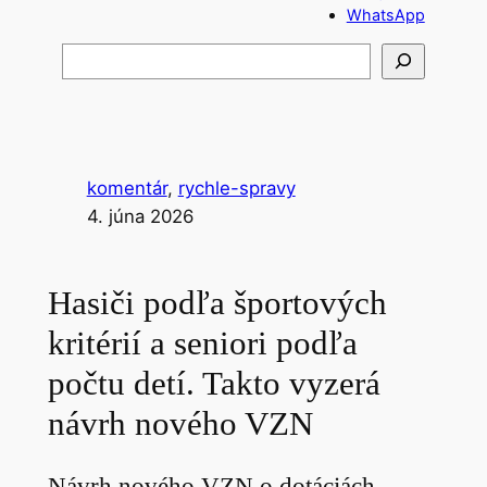
WhatsApp
H
ľ
a
d
a
komentár
, 
rychle-spravy
ť
4. júna 2026
Hasiči podľa športových
kritérií a seniori podľa
počtu detí. Takto vyzerá
návrh nového VZN
Návrh nového VZN o dotáciách