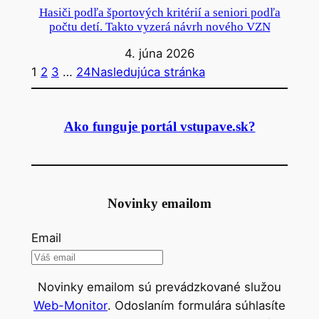
Hasiči podľa športových kritérií a seniori podľa
počtu detí. Takto vyzerá návrh nového VZN
4. júna 2026
1
2
3
…
24
Nasledujúca stránka
Ako funguje portál vstupave.sk?
Novinky emailom
Email
Novinky emailom sú prevádzkované služou
Web-Monitor
. Odoslaním formulára súhlasíte