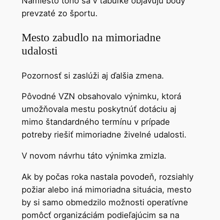
Namiesto toho sa v tabuľke objavujú body
prevzaté zo športu.
Mesto zabudlo na mimoriadne
udalosti
Pozornosť si zaslúži aj ďalšia zmena.
Pôvodné VZN obsahovalo výnimku, ktorá
umožňovala mestu poskytnúť dotáciu aj
mimo štandardného termínu v prípade
potreby riešiť mimoriadne živelné udalosti.
V novom návrhu táto výnimka zmizla.
Ak by počas roka nastala povodeň, rozsiahly
požiar alebo iná mimoriadna situácia, mesto
by si samo obmedzilo možnosti operatívne
pomôcť organizáciám podieľajúcim sa na