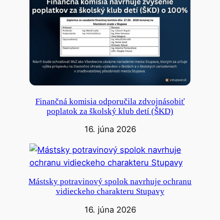
Finančná komisia odporučila zdvojnásobiť
poplatok za školský klub detí (ŠKD)
16. júna 2026
Mástsky potravinový spolok navrhuje ochranu
vidieckeho charakteru Stupavy
16. júna 2026