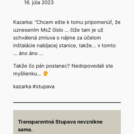
d
16. júla 2023
a
ť
Kazarka: “Chcem ešte k tomu pripomenúť, že
uznesením MsZ číslo … čiže tam je už
schválená zmluva o nájme za účelom
inštalácie nabíjacej stanice, takže… v tomto
… áno áno …
Takže čo pán poslanec? Nedopovedali ste
myšlienku…
kazarka #stupava
Transparentná Stupava nevznikne
sama.