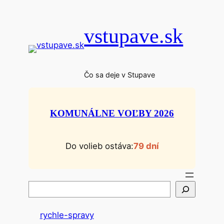
Prejsť
na
vstupave.sk
obsah
Čo sa deje v Stupave
KOMUNÁLNE VOĽBY 2026
Do volieb ostáva:
79 dní
H
ľ
a
rychle-spravy