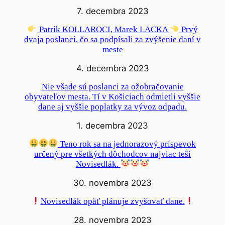
7. decembra 2023
Patrik KOLLAROCI, Marek LACKA
Prvý
dvaja poslanci, čo sa podpísali za zvýšenie daní v
meste
4. decembra 2023
Nie všade sú poslanci za ožobračovanie
obyvateľov mesta. Tí v Košiciach odmietli vyššie
dane aj vyššie poplatky za vývoz odpadu.
1. decembra 2023
Teno rok sa na jednorazový príspevok
určený pre všetkých dôchodcov najviac teší
Novisedlák.
30. novembra 2023
Novisedlák opäť plánuje zvyšovať dane.
28. novembra 2023