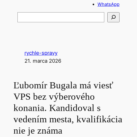
WhatsApp
H
ľ
a
d
a
rychle-spravy
ť
21. marca 2026
Ľubomír Bugala má viesť
VPS bez výberového
konania. Kandidoval s
vedením mesta, kvalifikácia
nie je známa