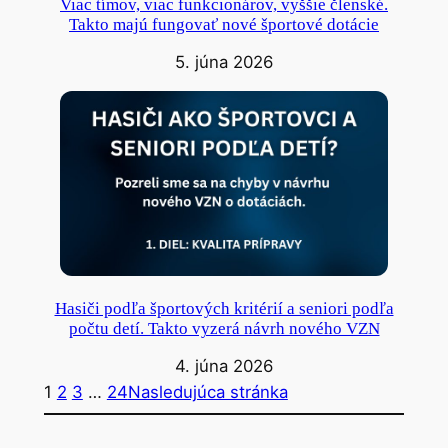
Viac tímov, viac funkcionárov, vyššie členské.
Takto majú fungovať nové športové dotácie
5. júna 2026
Hasiči podľa športových kritérií a seniori podľa
počtu detí. Takto vyzerá návrh nového VZN
4. júna 2026
1
2
3
…
24
Nasledujúca stránka