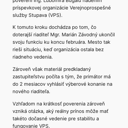
poverení Ing. Ľubomíra Bugalu riadením
príspevkovej organizácie Verejnoprospešné
služby Stupava (VPS).
K tomuto kroku dochádza po tom, čo
doterajší riaditeľ Mgr. Marián Závodný ukončil
svoju funkciu ku koncu februára. Mesto tak
rieši situáciu, keď organizácia ostala bez
riadneho vedenia.
Zároveň však materiál predkladaný
zastupiteľstvu počíta s tým, že primátor má
do 2 mesiacov vyhlásiť výberové konanie na
nového riaditeľa.
Vzhľadom na krátkosť poverenia zároveň
vzniká otázka, aký reálny prínos môže mať
takéto dočasné vedenie pre stabilitu a
fungovanie VPS.