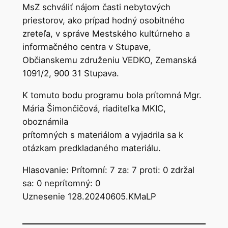
MsZ schváliť nájom časti nebytových
priestorov, ako prípad hodný osobitného
zreteľa, v správe Mestského kultúrneho a
informačného centra v Stupave,
Občianskemu združeniu VEDKO, Zemanská
1091/2, 900 31 Stupava.
K tomuto bodu programu bola prítomná Mgr.
Mária Šimončičová, riaditeľka MKIC,
oboznámila
prítomných s materiálom a vyjadrila sa k
otázkam predkladaného materiálu.
Hlasovanie: Prítomní: 7 za: 7 proti: 0 zdržal
sa: 0 neprítomný: 0
Uznesenie 128.20240605.KMaLP