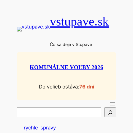
Prejsť
na
vstupave.sk
obsah
Čo sa deje v Stupave
KOMUNÁLNE VOĽBY 2026
Do volieb ostáva:
76 dní
H
ľ
a
rychle-spravy