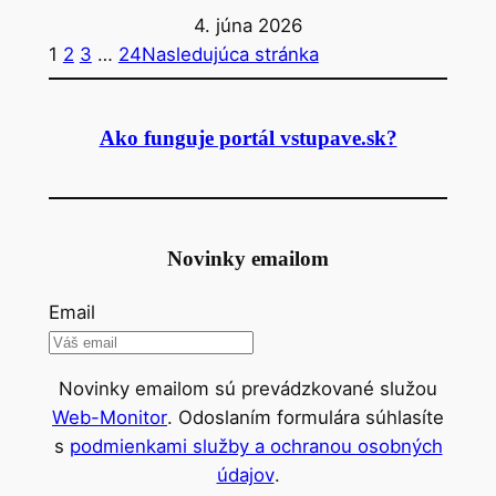
4. júna 2026
1
2
3
…
24
Nasledujúca stránka
Ako funguje portál vstupave.sk?
Novinky emailom
Email
Novinky emailom sú prevádzkované služou
Web-Monitor
. Odoslaním formulára súhlasíte
s
podmienkami služby a ochranou osobných
údajov
.