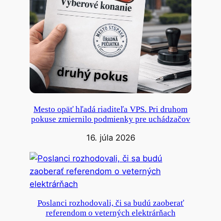
Mesto opäť hľadá riaditeľa VPS. Pri druhom
pokuse zmiernilo podmienky pre uchádzačov
16. júla 2026
Poslanci rozhodovali, či sa budú zaoberať
referendom o veterných elektrárňach