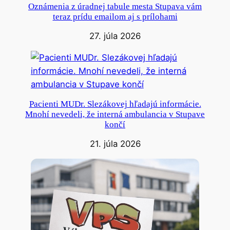
Oznámenia z úradnej tabule mesta Stupava vám
teraz prídu emailom aj s prílohami
27. júla 2026
Pacienti MUDr. Slezákovej hľadajú informácie.
Mnohí nevedeli, že interná ambulancia v Stupave
končí
21. júla 2026