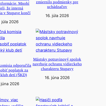
zmiernilo podmienky pre
informácie. Mnohí
uchádzačov
eli, že interná
a v Stupave končí
16. júla 2026
. júla 2026
Mástsky potravinový spolok
navrhuje ochranu vidieckeho
komisia odporučila
charakteru Stupavy
obiť poplatok za
 klub detí (ŠKD)
16. júna 2026
. júna 2026