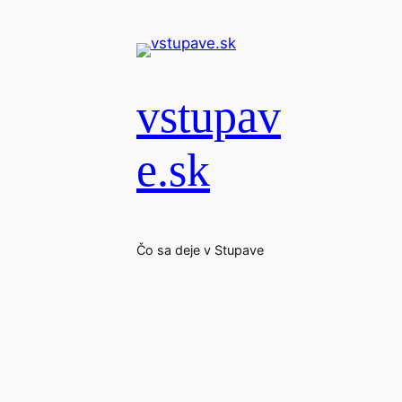
Prejsť
na
obsah
vstupav
e.sk
Čo sa deje v Stupave