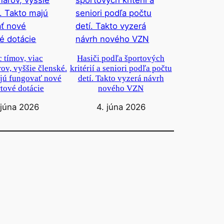
c tímov, viac
Hasiči podľa športových
ov, vyššie členské.
kritérií a seniori podľa počtu
jú fungovať nové
detí. Takto vyzerá návrh
tové dotácie
nového VZN
 júna 2026
4. júna 2026