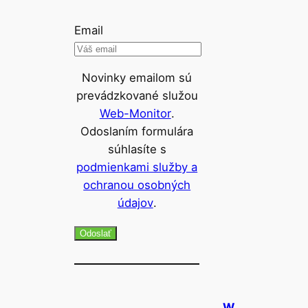
Email
Novinky emailom sú
prevádzkované služou
Web-Monitor
.
Odoslaním formulára
súhlasíte s
podmienkami služby a
ochranou osobných
údajov
.
Odoslať
W