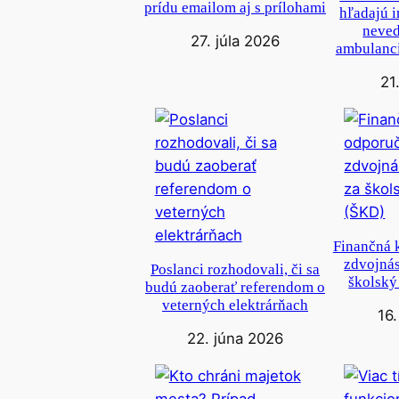
prídu emailom aj s prílohami
hľadajú 
neved
27. júla 2026
ambulanci
21
Finančná 
zdvojnás
Poslanci rozhodovali, či sa
školský
budú zaoberať referendom o
veterných elektrárňach
16
22. júna 2026