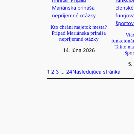
Kto chráni majetok mesta?
Prípad Mariánska prináša
Via
nepríjemné otázky
funkcionár
Takto ma
14. júna 2026
špor
5.
1
2
3
…
24
Nasledujúca stránka