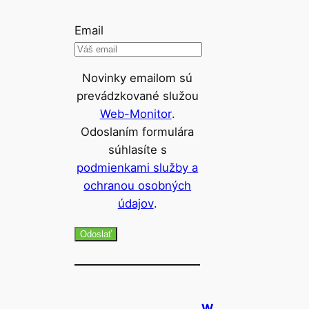
Email
Novinky emailom sú
prevádzkované služou
Web-Monitor
.
Odoslaním formulára
súhlasíte s
podmienkami služby a
ochranou osobných
údajov
.
Odoslať
W