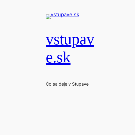
Prejsť
na
obsah
vstupav
e.sk
Čo sa deje v Stupave