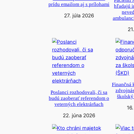
Pacienti
prídu emailom aj s prílohami
hľadajú 
neved
27. júla 2026
ambulanci
21
Finančná 
zdvojnás
Poslanci rozhodovali, či sa
školský
budú zaoberať referendom o
veterných elektrárňach
16
22. júna 2026