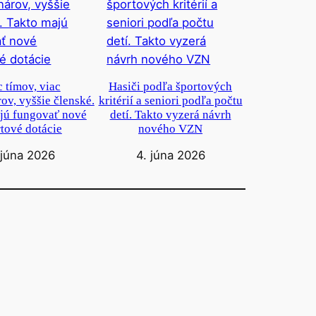
c tímov, viac
Hasiči podľa športových
ov, vyššie členské.
kritérií a seniori podľa počtu
jú fungovať nové
detí. Takto vyzerá návrh
tové dotácie
nového VZN
 júna 2026
4. júna 2026