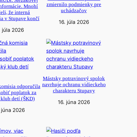
 MUDr. Slezákovej
zmiernilo podmienky pre
informácie. Mnohí
uchádzačov
eli, že interná
a v Stupave končí
16. júla 2026
. júla 2026
Mástsky potravinový spolok
navrhuje ochranu vidieckeho
komisia odporučila
charakteru Stupavy
obiť poplatok za
 klub detí (ŠKD)
16. júna 2026
. júna 2026