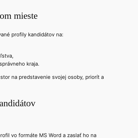
nom mieste
né profily kandidátov na:
ľstva,
správneho kraja.
tor na predstavenie svojej osoby, priorít a
kandidátov
rofil vo formáte MS Word a zaslať ho na