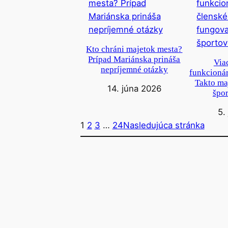
Kto chráni majetok mesta?
Prípad Mariánska prináša
Via
nepríjemné otázky
funkcionár
Takto ma
14. júna 2026
špor
5.
1
2
3
…
24
Nasledujúca stránka