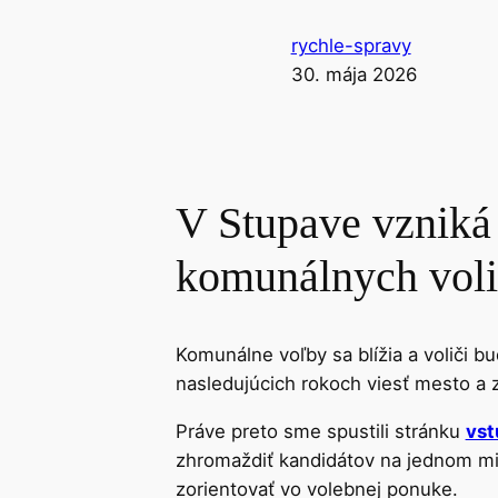
rychle-spravy
30. mája 2026
V Stupave vzniká
komunálnych vol
Komunálne voľby sa blížia a voliči b
nasledujúcich rokoch viesť mesto a 
Práve preto sme spustili stránku
vst
zhromaždiť kandidátov na jednom mi
zorientovať vo volebnej ponuke.